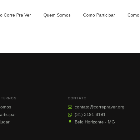
uto Corre Pra Ver
Quem Somos
Como Participar
Como 
INTERNOS
CONTATO
Somos
contato@correpraver.org
rticipar
(31) 3191-8191
judar
Belo Horizonte - MG