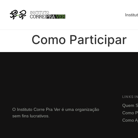
Instit
Como Participar
LINKS 
Quem 
O Instituto Corre Pra Ver é uma organização
Como Pa
sem fins lucrativos
.
Como A